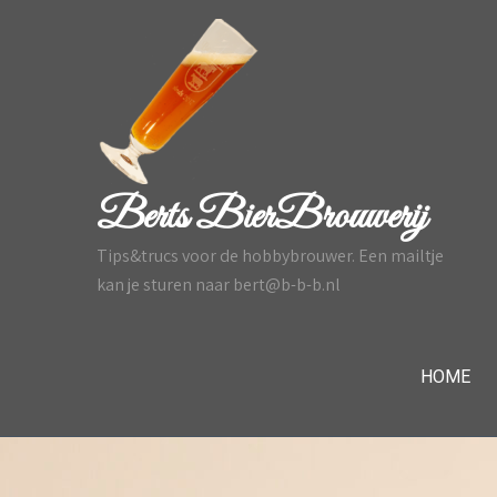
Skip
to
content
Berts BierBrouwerij
Tips&trucs voor de hobbybrouwer. Een mailtje
kan je sturen naar bert@b-b-b.nl
HOME