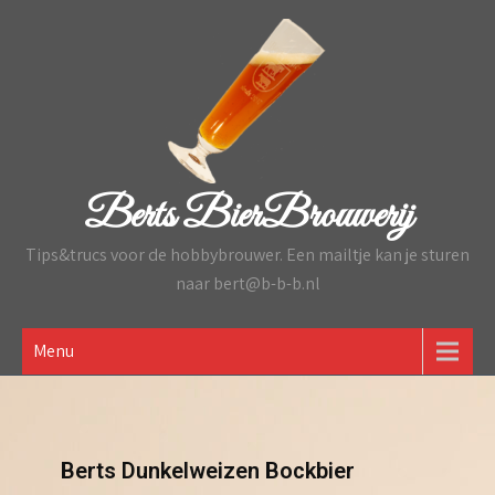
Skip
to
content
Berts BierBrouwerij
Tips&trucs voor de hobbybrouwer. Een mailtje kan je sturen
naar bert@b-b-b.nl
Menu
Berts Dunkelweizen Bockbier