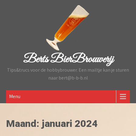
Skip
to
content
Berts BierBrouwerij
Tips&trucs voor de hobbybrouwer. Een mailtje kan je sturen
naar bert@b-b-b.nl
Menu
Maand:
januari 2024