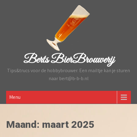
Skip
to
content
Berts BierBrouwerij
Tips&trucs voor de hobbybrouwer. Een mailtje kan je sturen
naar bert@b-b-b.nl
Menu
Maand:
maart 2025