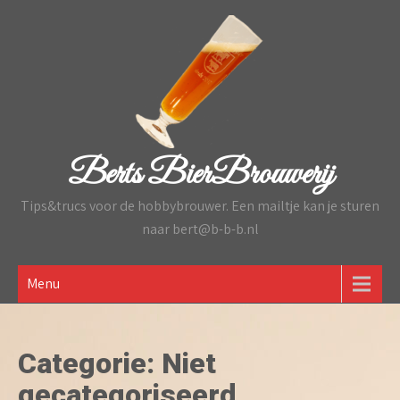
Skip
to
content
Berts BierBrouwerij
Tips&trucs voor de hobbybrouwer. Een mailtje kan je sturen
naar bert@b-b-b.nl
Menu
Categorie:
Niet
gecategoriseerd