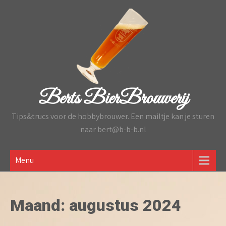
Skip
to
content
Berts BierBrouwerij
Tips&trucs voor de hobbybrouwer. Een mailtje kan je sturen
naar bert@b-b-b.nl
Menu
Maand:
augustus 2024